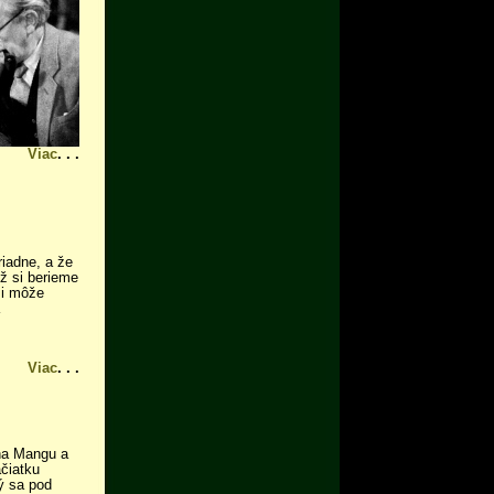
Viac
. . .
riadne, a že
už si berieme
si môže
Viac
. . .
a Mangu a
čiatku
rý sa pod