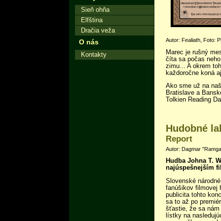
Sieň ohňa
Elfština
Dračia veža
Autor: Fealiath, Foto: 
O nás
Marec je rušný mes
Kontakty
číta sa počas neh
zimu... A okrem to
každoročne koná aj
Ako sme už na našej
Bratislave a Bansk
Tolkien Reading Da
Hudobné la
Report
Autor: Dagmar "Ramgad
Hudba Johna T. W
najúspešnejším f
Slovenské národné 
fanúšikov filmovej
publicita tohto ko
sa to až po premié
šťastie, že sa nám
lístky na nasledujú