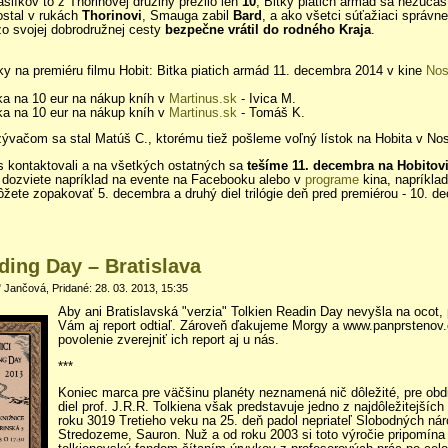
slíkov to z Thorinovej družiny prežilo len
10
, Bitky piatich armád sa nezúčas
ostal v rukách
Thorinovi
, Smauga zabil
Bard
, a ako všetci súťažiaci správne
zo svojej dobrodružnej cesty
bezpečne vrátil do rodného Kraja
.
tky na premiéru filmu Hobit: Bitka piatich armád 11. decembra 2014 v kine
Nos
ka na 10 eur na nákup kníh v
Martinus.sk
- Ivica M.
ka na 10 eur na nákup kníh v
Martinus.sk
- Tomáš K.
ývačom sa stal Matúš C., ktorému tiež pošleme voľný lístok na Hobita v Nosta
 kontaktovali a na všetkých ostatných sa
tešíme 11. decembra na Hobitovi
a dozviete napríklad na evente na Facebooku alebo v
programe
kina, napríklad
ôžete zopakovať 5. decembra a druhý diel trilógie deň pred premiérou - 10. d
ding Day – Bratislava
 Jančová, Pridané: 28. 03. 2013, 15:35
Aby ani Bratislavská "verzia" Tolkien Readin Day nevyšla na ocot,
Vám aj report odtiaľ. Zároveň ďakujeme Morgy a www.panprstenov
povolenie zverejniť ich report aj u nás.
***
Koniec marca pre väčšinu planéty neznamená nič dôležité, pre obd
diel prof. J.R.R. Tolkiena však predstavuje jedno z najdôležitejších
roku 3019 Tretieho veku na 25. deň padol nepriateľ Slobodných ná
Stredozeme, Sauron. Nuž a od roku 2003 si toto výročie pripomína