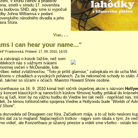
ení, v kruhu členov a priateľov
na, stretli v stredu 17. novembra
ou budovou SND, aby sme si vypočuli
udby Johna Williamsa v podaní
ovenského národného divadla a jeho
lava Štúra.
Viac
. . .
ams I can hear your name..."
ril" Frankovská, Pridané: 17. 09. 2010, 16:03
a zatvárajú o kúsok ťažšie, než som
oblekoch nás s vážnymi tvárami
vnostnej večeri v McDonalde, kde
vôbec nebol zvláštnosťou. "Toto je príliš glamour," zašepkala mi do ucha Mel
flektorov v zrkadlách a vysokých pohároch. Za tie nekonečné schody to stálo.
li, takmer so slzami v očiach. Maestro Howard Shore osobne.
erthause sa 16. 9. 2010 konal tretí ročník úspešnej akcie s názvom
Hollyw
ý koncert klasických aj nanovších kúskov filmovej hudby prilákal do krásneh
ru aj ľudí, ktorí by na vážnu hudbu do Viedne len tak nešli - napríklad nás, tol
li, že témou tohtoročného spojenia Viedne a Hollyoodu bude "
Worlds of Adv
rd Shore
".
sa dozvedela od Draugwen cez fóra. Začiatkom mája, a to už bolo neskoro kup
ní dať za to majland. Najlacnejších lístkov - najprv som rátala s tým, že veď
e vidieť, ale Konzerthaus je úžasný priestor a videli sme všetko - ostalo len 