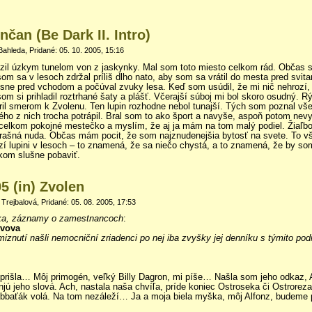
nčan (Be Dark II. Intro)
Bahleda, Pridané: 05. 10. 2005, 15:16
zil úzkym tunelom von z jaskynky. Mal som toto miesto celkom rád. Občas 
 som sa v lesoch zdržal príliš dlho nato, aby som sa vrátil do mesta pred svit
esne pred vchodom a počúval zvuky lesa. Keď som usúdil, že mi nič nehrozí, 
m si prihladil roztrhané šaty a plášť. Včerajší súboj mi bol skoro osudný. R
l smerom k Zvolenu. Ten lupin rozhodne nebol tunajší. Tých som poznal vš
ho z nich trocha potrápil. Bral som to ako šport a navyše, aspoň potom nev
e celkom pokojné mestečko a myslím, že aj ja mám na tom malý podiel. Žiaľb
trašná nuda. Občas mám pocit, že som najznudenejšia bytosť na svete. To v
í lupini v lesoch – to znamená, že sa niečo chystá, a to znamená, že by so
kom slušne pobaviť.
5 (in) Zvolen
 Trejbalová, Pridané: 05. 08. 2005, 17:53
nika, záznamy o zamestnancoch
:
evova
iznutí našli nemocniční zriadenci po nej iba zvyšky jej denníku s týmito po
 prišla… Môj primogén, veľký Billy Dagron, mi píše… Našla som jeho odkaz, 
ú jeho slová. Ach, nastala naša chvíľa, príde koniec Ostroseka či Ostroreza 
abbaťák volá. Na tom nezáleží… Ja a moja biela myška, môj Alfonz, budeme p