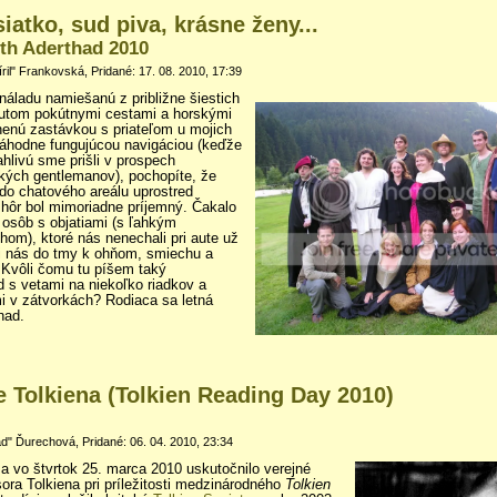
iatko, sud piva, krásne ženy...
th Aderthad 2010
ril" Frankovská, Pridané: 17. 08. 2010, 17:39
náladu namiešanú z približne šiestich
autom pokútnymi cestami a horskými
enú zastávkou s priateľom u mojich
náhodne fungujúcou navigáciou (keďže
hlivú sme prišli v prospech
ých gentlemanov), pochopíte, že
do chatového areálu uprostred
hôr bol mimoriadne príjemný. Čakalo
osôb s objatiami (s ľahkým
om), ktoré nás nenechali pri aute už
hli nás do tmy k ohňom, smiechu a
 Kvôli čomu tu píšem taký
s vetami na niekoľko riadkov a
v zátvorkách? Rodiaca sa letná
had.
 Tolkiena (Tolkien Reading Day 2010)
" Ďurechová, Pridané: 06. 04. 2010, 23:34
sa vo štvrtok 25. marca 2010 uskutočnilo verejné
esora Tolkiena pri príležitosti medzinárodného
Tolkien