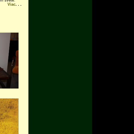
om svete.
Viac
. . .