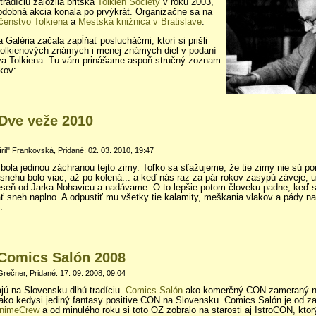
 tradíciu založila britská
Tolkien Society
v roku 2003,
dobná akcia konala po prvýkrát. Organizačne sa na
čenstvo Tolkiena
a
Mestská knižnica v Bratislave
.
 Galéria začala zapĺňať poslucháčmi, ktorí si prišli
Tolkienových známych i menej známych diel v podaní
va Tolkiena. Tu vám prinášame aspoň stručný zoznam
kov:
Dve veže 2010
ril" Frankovská, Pridané: 02. 03. 2010, 19:47
bola jedinou záchranou tejto zimy. Toľko sa sťažujeme, že tie zimy nie sú po
 snehu bolo viac, až po kolená... a keď nás raz za pár rokov zasypú záveje, 
eseň od Jarka Nohavicu a nadávame. O to lepšie potom človeku padne, keď 
ť sneh naplno. A odpustiť mu všetky tie kalamity, meškania vlakov a pády na
.
 Comics Salón 2008
Grečner, Pridané: 17. 09. 2008, 09:04
jú na Slovensku dlhú tradíciu.
Comics Salón
ako komerčný CON zameraný n
ako kedysi jediný fantasy positive CON na Slovensku. Comics Salón je od za
nimeCrew
a od minulého roku si toto OZ zobralo na starosti aj IstroCON, kto