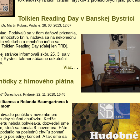
tolkienovský fandom čítaním úryvkov z profesorových prác po cel
Tolkien Reading Day v Banskej Bystrici
PhDr. Martin Kubuš, Pridané: 28. 03. 2013, 12:07
iac. Podávajú sa v ňom daňové priznania,
o množstvo kníh, nadáva sa na nekonečnú
hto všetkého a mnohého iného sa
 Tolkien Reading Day (ďalej len TRD).
 stránke informovali skôr, 25. 3. sa v
ej Bystrici takmer súčasne uskutočnil
y.
Viac
. . .
hôdky z filmového plátna
" Ďurechová, Pridané: 22. 11. 2010, 16:48
illiamsa a Rolanda Baumgartnera k
ilmom
divadlo ponúklo v novembri pre
 hudby slušnú chuťovku. Keďže
ncertu nebola bohvieaká, dozvedeli sme
re, ktorá sa konala 8. novembra. Ešte
 podarilo na poslednú chvíľu zohnať
ci (a posledný) koncert. A tak sme sa