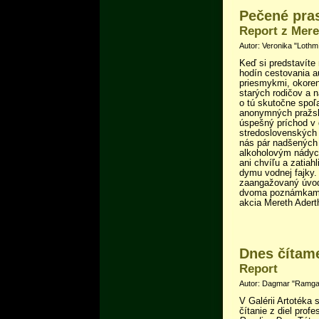
Pečené pras
Report z Mere
Autor: Veronika "Lothmí
Keď si predstavíte 
hodín cestovania 
priesmykmi, okoren
starých rodičov a 
o tú skutočne spoľa
anonymných pražsk
úspešný príchod v 
stredoslovenských 
nás pár nadšených 
alkoholovým nádych
ani chvíľu a zatia
dymu vodnej fajky.
zaangažovaný úvod 
dvoma poznámkami 
akcia Mereth Adert
Dnes čítame
Report
Autor: Dagmar "Ramgad
V Galérii Artotéka 
čítanie z diel prof