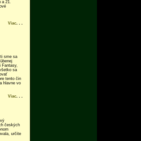
 a 21.
nové
Viac
. . .
ti sme sa
ľúbenej
i Fantasy,
všetko sa
ovať
re tento čin
 a hlavne vo
Viac
. . .
rvý
ich českých
menom
vala, určite