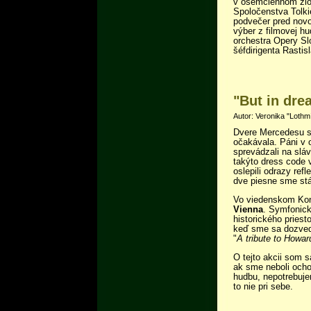
v osemčlennom zlož
Spoločenstva Tolkie
podvečer pred nov
výber z filmovej h
orchestra Opery Sl
šéfdirigenta Rastis
"But in dre
Autor: Veronika "Lothmí
Dvere Mercedesu s
očakávala. Páni v 
sprevádzali na slá
takýto dress code 
oslepili odrazy re
dve piesne sme stá
Vo viedenskom Konz
Vienna
. Symfonick
historického priesto
keď sme sa dozvede
"
A tribute to Howa
O tejto akcii som 
ak sme neboli ochot
hudbu, nepotrebujem
to nie pri sebe.