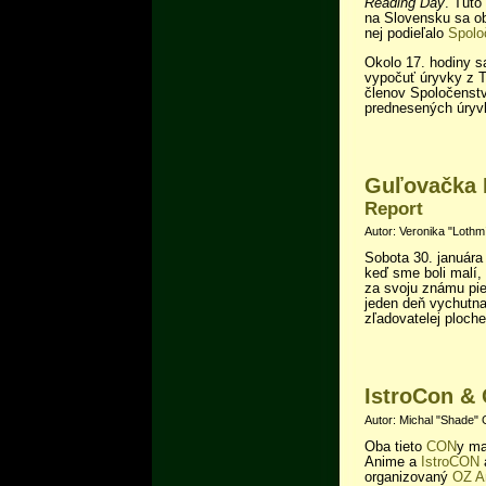
Reading Day
. Túto
na Slovensku sa ob
nej podieľalo
Spolo
Okolo 17. hodiny sa
vypočuť úryvky z 
členov Spoločenst
prednesených úryv
Guľovačka 
Report
Autor: Veronika "Lothmí
Sobota 30. januára 
keď sme boli malí,
za svoju známu pi
jeden deň vychutna
zľadovatelej ploche
IstroCon &
Autor: Michal "Shade" 
Oba tieto
CON
y ma
Anime a
IstroCON
organizovaný
OZ A