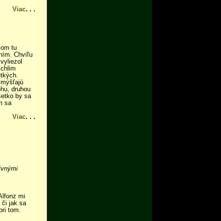
Viac
. . .
som tu
aním. Chvíľu
vyliezol
ýchlim
etkých.
ymýšľajú
ohu, druhou
šetko by sa
m sa
Viac
. . .
divnými
Alfonz mi
či jak sa
ri tom.