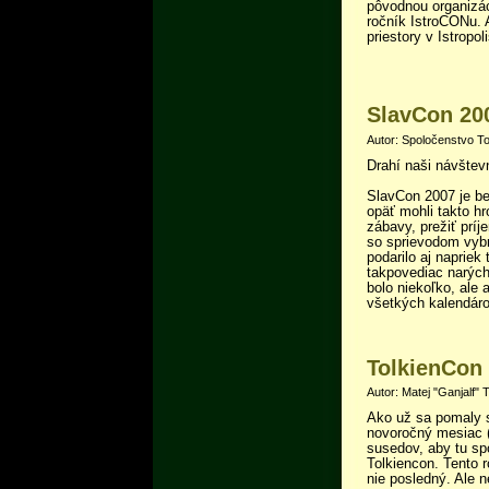
pôvodnou organizác
ročník IstroCONu. 
priestory v Istropol
SlavCon 20
Autor: Spoločenstvo To
Drahí naši návštevn
SlavCon 2007 je be
opäť mohli takto h
zábavy, prežiť príj
so sprievodom vybr
podarilo aj napriek
takpovediac narých
bolo niekoľko, ale 
všetkých kalendáro
TolkienCon
Autor: Matej "Ganjalf" 
Ako už sa pomaly 
novoročný mesiac (
susedov, aby tu sp
Tolkiencon. Tento r
nie posledný. Ale 