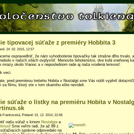
e tipovacej súťaže z premiéry Hobbita 3
ané: 24. 02. 2015, 12:57
ceme ospravedlniť, že nám vyhodnotenie tipovačky tak strašne dlho trvalo, a
 nebolo v našich silách ovplyvniť. Menovite tehotenstvo, dve kolá snehovej k
ce mrazy okolo Vianoc a v neposlednom rade aj naša vrodená lenivosť.
k veci.
te, pred premiérou tretieho Hobita v Nostalgii sme Vás nútili vyplniť dotazníč
 sa filmu, ktorý ste v tom okamihu ešte nevideli.
e súťaže o lístky na premiéru Hobita v Nostalg
tinus.sk
á Frankovská, Pridané: 01. 12. 2014, 22:06
otiť našu súťaž s kinom
Nostalgia
a
tinus
! Sme veľmi radi, že až 89 z
7 súťažiacich správne odpovedalo na