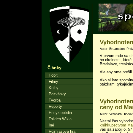
Vyhodnoteni
Autor: Eruantalon, Prid
V prvom rade sa ch
ho okolnosti, ktoré
Bratislave, treskú
Články
Ale aby sme prešli 
Hobit
Ako si isto spomína
Filmy
otázkami týkajúcimi
Knihy
Pozvánky
Vyhodnoteni
Tvorba
ceny od Mar
Reporty
Encyklopédia
Autor: Veronika Hincov
Tolkien Wikia
Nastal čas vyhodn
kníhkupectvom Mar
Iné
vás sa zapojilo. 5
Rozhlasová hra