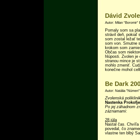
Dávid Zvole
Autor: Milan “Boromir“ 
Pomaly som sa pla
strávil deň, pokiaľ
som zostal ležať t
som von. Smutne so
krokom som zamieri
Občas som niektoré
hlúposti. Zvolen j
stranou mince je s
mohlo zmeniť. Cudz
konečne mohol cel
Be Dark 200
Autor: Natália "Númen"
Zvolenská polikli
Nastenka Prokofj
Po jej záhadnom zm
záznamami
:
28.júla
Nastal čas. Chvíľa
povedal, čo znamenj
vlastne ten blbý S