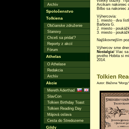
všetky otázky: Trpa
Arcikam nakoniec 
Archív
Bilbo sa nakoniec 
Spoločenstvo
Výhercovia:
Tolkiena
1. miesto - dva lís
Barbora G.
Občianske združenie
2. miesto - poukáž
Stanovy
3. miesto - poukáž
Chceš sa pridať?
Najšikovnejším poz
Reporty z akcií
Výhercov sme dnes
Fórum
Nostalgia
! Viac s
prvého Hobita si m
Athelas
2014.
O Athelase
Redakcia
Tolkien Rea
Archív
Akcie
Autor: Blažena "Morgy"
Mereth Aderthad
SlavCon
Tolkien Birthday Toast
Tolkien Reading Day
Májová oslava
Cesta do Stredozeme
Gildy