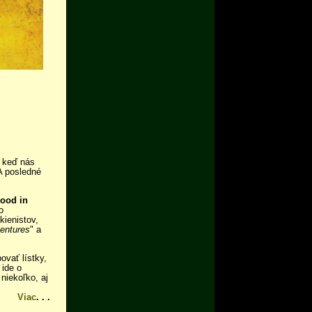
, keď nás
 A posledné
ood in
o
kienistov,
entures
" a
ovať lístky,
 ide o
niekoľko, aj
Viac
. . .