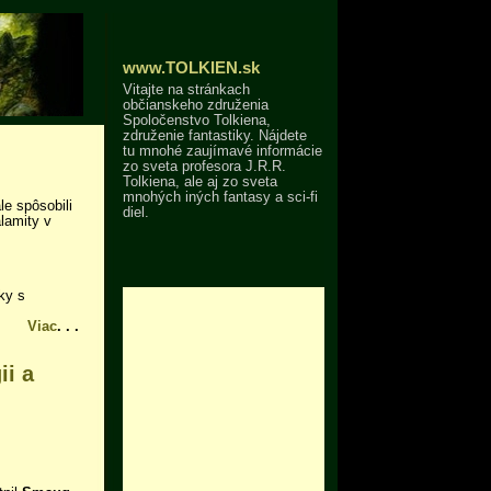
www.TOLKIEN.sk
Vitajte na stránkach
občianskeho združenia
Spoločenstvo Tolkiena,
združenie fantastiky. Nájdete
tu mnohé zaujímavé informácie
zo sveta profesora J.R.R.
Tolkiena, ale aj zo sveta
mnohých iných fantasy a sci-fi
le spôsobili
diel.
alamity v
ky s
Viac
. . .
ii a