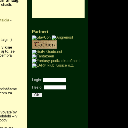
tnil
Smaug
,
 uhádli,
talgia
-
Partneri
lgii :)
 v kine
 aj to, že
ecembra
Login:
Heslo:
 prinášame
.com za
ivovateľov
 období – v
rodov