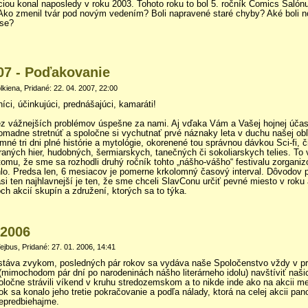
iou konal naposledy v roku 2003. Tohoto roku to bol 5. ročník Comics Salónu
Ako zmenil tvár pod novým vedením? Boli napravené staré chyby? Aké boli 
ise?
07 - Poďakovanie
lkiena, Pridané: 22. 04. 2007, 22:00
íci, účinkujúci, prednášajúci, kamaráti!
z vážnejších problémov úspešne za nami. Aj vďaka Vám a Vašej hojnej účas
romadne stretnúť a spoločne si vychutnať prvé náznaky leta v duchu našej ob
emné tri dni plné histórie a mytológie, okorenené tou správnou dávkou Sci-fi, č
aných hier, hudobných, šermiarskych, tanečných či sokoliarskych telies. To 
 tomu, že sme sa rozhodli druhý ročník tohto „nášho-vášho“ festivalu zorganiz
lo. Predsa len, 6 mesiacov je pomerne krkolomný časový interval. Dôvodov p
asi ten najhlavnejší je ten, že sme chceli SlavConu určiť pevné miesto v roku
ch akcií skupín a združení, ktorých sa to týka.
 2006
Tejbus, Pridané: 27. 01. 2006, 14:41
stáva zvykom, posledných pár rokov sa vydáva naše Spoločenstvo vždy v p
mimochodom pár dní po narodeninách nášho literárneho idolu) navštíviť naš
oločne strávili víkend v kruhu stredozemskom a to nikde inde ako na akcii 
ok sa konalo jeho tretie pokračovanie a podľa nálady, ktorá na celej akcii pano
nepredbiehajme.