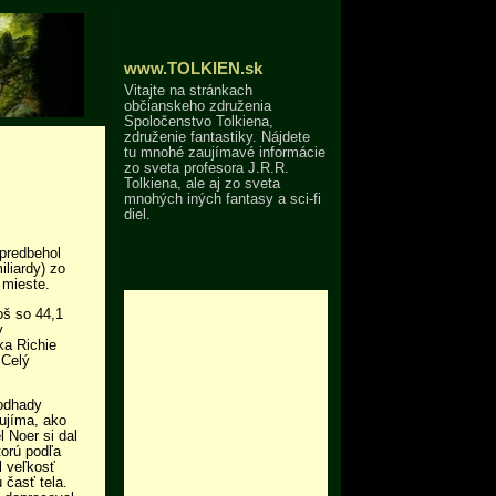
www.TOLKIEN.sk
Vitajte na stránkach
občianskeho združenia
Spoločenstvo Tolkiena,
združenie fantastiky. Nájdete
tu mnohé zaujímavé informácie
zo sveta profesora J.R.R.
Tolkiena, ale aj zo sveta
mnohých iných fantasy a sci-fi
diel.
 predbehol
liardy) zo
 mieste.
oš so 44,1
y
ka Richie
 Celý
 odhady
ujíma, ako
 Noer si dal
torú podľa
l veľkosť
 časť tela.