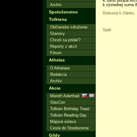
K tomu prirátal Ar
Archív
k výslednej sume 8,
Spoločenstvo
Diskusia k článku
Tolkiena
Občianske združenie
Späť
Stanovy
Chceš sa pridať?
Reporty z akcií
Fórum
Athelas
O Athelase
Redakcia
Archív
Akcie
Mereth Aderthad
SlavCon
Tolkien Birthday Toast
Tolkien Reading Day
Májová oslava
Cesta do Stredozeme
Gildy