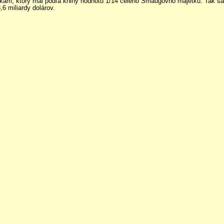
cikam, ktorý mal podľa knihy hodnotu 1/14 celého Smaugovho majetku. Tak s
6 miliardy dolárov.