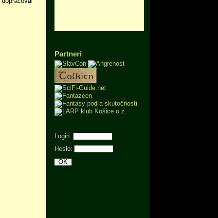
a dopracoval
Partneri
Login:
Heslo: