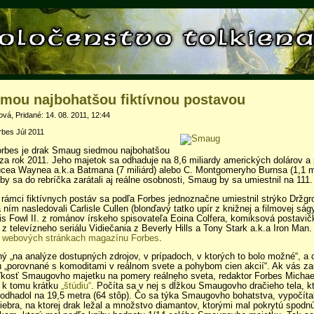
mou najbohatšou fiktívnou postavou
á, Pridané: 14. 08. 2011, 12:44
rbes Júl 2011
rbes je drak Smaug siedmou najbohatšou
 za rok 2011. Jeho majetok sa odhaduje na 8,6 miliardy amerických dolárov a
rucea Waynea a.k.a Batmana (7 miliárd) alebo C. Montgomeryho Burnsa (1,1 mi
y sa do rebríčka zarátali aj reálne osobnosti, Smaug by sa umiestnil na 111.
rámci fiktívnych postáv sa podľa Forbes jednoznačne umiestnil strýko Držgr
a ním nasledovali Carlisle Cullen (blonďavý tatko upír z knižnej a filmovej ság
is Fowl II. z románov írskeho spisovateľa Eoina Colfera, komiksová postavič
z televízneho seriálu Vidiečania z Beverly Hills a Tony Stark a.k.a Iron Man.
a
webových stránkach magazínu Forbes
.
ný „na analýze dostupných zdrojov, v prípadoch, v ktorých to bolo možné“, a
 „porovnané s komoditami v reálnom svete a pohybom cien akcií“. Ak vás za
ľkosť Smaugovho majetku na pomery reálneho sveta, redaktor Forbes Michael
 k tomu krátku
„štúdiu“
. Počíta sa v nej s dĺžkou Smaugovho dračieho tela, k
odhadol na 19,5 metra (64 stôp). Čo sa týka Smaugovho bohatstva, vypočíta
iebra, na ktorej drak ležal a množstvo diamantov, ktorými mal pokrytú spodnú