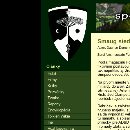
Smaug sied
Autor: Dagmar Ďurechov
Zdroj foto: magazín Fo
Podľa magazínu Fo
Články
fiktívnou postavou
tak napríklad aj B
Hobit
Simpsonovcov. Ak b
Filmy
Na prvom mieste v 
Knihy
miliardy dolárov. Z
Stmievanie), Artem
Pozvánky
Rich, Jed Clampett 
Tvorba
rebríček nájdete n
Reporty
Rebríček je založe
Encyklopédia
hrubého majetku sú
sa dá vypočítať ve
Tolkien Wikia
tú námahu a spísal
Iné
príručky pre AD&D 
hromady zlata a str
Rozhlasová hra