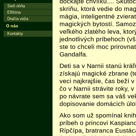
dočkajte chvíľku.... Skut
Sieň ohňa
skriňu, ktorá vedie do mag
Elfština
mágia, inteligentné zviera
Dračia veža
magických bytostí. Samoz
O nás
veľkého zlatého leva, ktor
Kontakty
jednotlivých príbehoch (vš
ste to chceli moc prirovn
Gandalfa.
Deti sa v Narnii stanú krá
získajú magické zbrane (t
veci najkrajšie, čas beží 
čo v Narnii strávite roky,
po návrate sem sa váš vek
dopisovanie domácich úlo
Ako som už spomínal knihy
príbeh o princovi Kaspiano
Rípčípa, bratranca Eustác