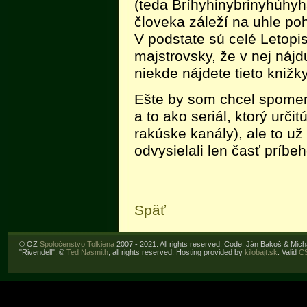
(teda Bríhyhinybrinyhúhyh
človeka záleží na uhle po
V podstate sú celé Letopis
majstrovsky, že v nej nájdu
niekde nájdete tieto knižky
Ešte by som chcel spomenú
a to ako seriál, ktorý určit
rakúske kanály), ale to u
odvysielali len časť príbeh
Späť
© OZ
Spoločenstvo Tolkiena
2007 - 2021. All rights reserved. Code: Ján Bakoš & Mic
"Rivendell": ©
Ted Nasmith
, all rights reserved. Hosting provided by
kilobajt.sk
. Valid
C