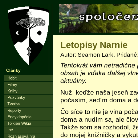
Letopisy Narnie
Autor: Seamon Lark, Pridané:
Tentokrát vám netradične
Články
obsah je vďaka ďalšej vln
Hobit
aktuálny.
Filmy
Nuž, keďže naša jeseň z
Knihy
Pozvánky
počasím, sedím doma a d
Tvorba
Čo síce to nie je vina poč
Reporty
Encyklopédia
doma a nudím sa, ale člov
Tolkien Wikia
Takže som sa rozhodol, ž
Iné
do mojej knižničky a vyku
Rozhlasová hra