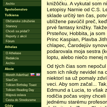
knižôčku. A vykutal som n
Archív
Letopisy Narnie od C.S. Le
Spoločenstvo
sklade určitý ten čas, pot
Tolkiena
ublížene pavúčil preč, keď
Občianske združenie
prvé fantasy knižky. Takže
Stanovy
Chceš sa pridať?
Prsteňov, Hobbita, ja som d
Reporty z akcií
Princ Kaspian, Plavba Jitř
Fórum
chlapec, Čarodejúv synove
Athelas
podarovala moja sestra (ke
O Athelase
loptu, alebo niečo menej 
Redakcia
Archív
Od tých čias som nepočul o
Akcie
som ich nikdy nevidel na 
Mereth Aderthad
niektorí sa už pomaly zdví
SlavCon
veci. Aby som začal... Tak,
Tolkien Birthday Toast
Edmund a Lucia, to však za
Tolkien Reading Day
rodičia počas vojny chceli
Májová oslava
Cesta do Stredozeme
jednému starému profesor
Gildy