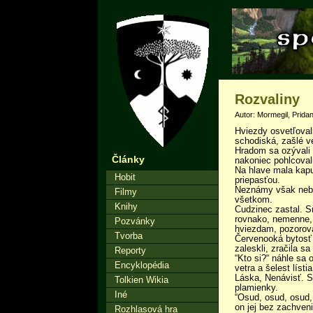
Rozvaliny
Autor: Mormegil, Pridan
Hviezdy osvetľovali
schodiská, zašlé ve
Hradom sa ozývali 
Články
nakoniec pohlcoval
Na hlave mala kap
Hobit
priepasťou.
Neznámy však nebol
Filmy
všetkom.
Knihy
Cudzinec zastal. Sň
rovnako, nemenne, 
Pozvánky
hviezdam, pozoroval
Tvorba
Červenooká bytosť c
zaleskli, zračila s
Reporty
“Kto si?“ náhle sa 
Encyklopédia
vetra a šelest lís
Láska, Nenávisť. S
Tolkien Wikia
plamienky.
Iné
“Osud, osud, osud,
on jej bez zachveni
Rozhlasová hra