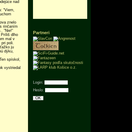
 bdejúce nad
u: “Viem,
 Duchom
nova znelo
 s rinčaním
. “Nie!“
Partneri
Príliš dlho
som mal v
pri poli.
 ťažko ju
nú dýku,
Ten spískol,
k vystriedal
Login:
Heslo: